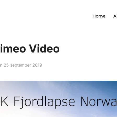
Home
A
Vimeo Video
Geplaatst
on
25 september 2019
op