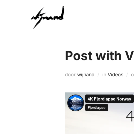
Ga
naar
de
inhoud
Post with 
door
wijnand
in
Videos